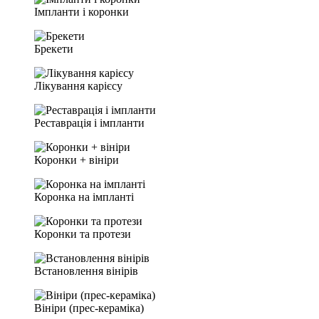
Імпланти і коронки
Брекети
Лікування карієсу
Реставрація і імпланти
Коронки + вініри
Коронка на імпланті
Коронки та протези
Встановлення вінірів
Вініри (прес-кераміка)